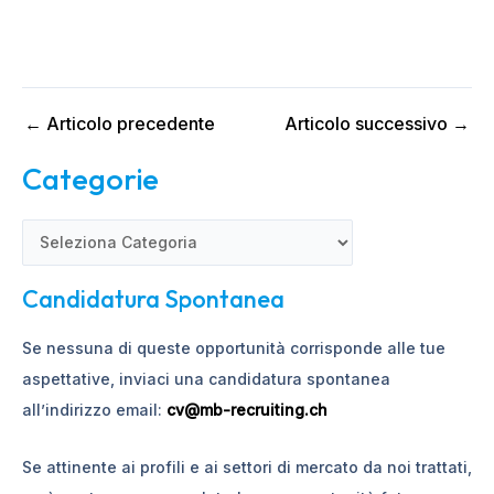
←
Articolo precedente
Articolo successivo
→
Categorie
C
a
Candidatura Spontanea
t
e
Se nessuna di queste opportunità corrisponde alle tue
g
aspettative, inviaci una candidatura spontanea
o
all’indirizzo email:
cv@mb-recruiting.ch
r
i
Se attinente ai profili e ai settori di mercato da noi trattati,
e